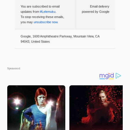
You are subscribed to email
Email delivery
updates from
#Lelemuku
.
powered by Google
To stop receiving these emails,
you may
unsubscribe now
.
Google, 1600 Amphitheatre Parkway, Mountain View, CA
94043, United States