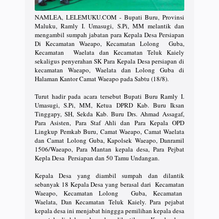
NAMLEA, LELEMUKU.COM - Bupati Buru, Provinsi
Maluku, Ramly I. Umasugi, S.Pi, MM melantik dan
mengambil sumpah jabatan para Kepala Desa Persiapan
Di Kecamatan Waeapo, Kecamatan Lolong Guba,
Kecamatan Waelata dan Kecamatan Teluk Kaiely
sekaligus penyerahan SK Para Kepala Desa persiapan di
kecamatan Waeapo, Waelata dan Lolong Guba di
Halaman Kantor Camat Waeapo pada Sabtu (18/8).
Turut hadir pada acara tersebut Bupati Buru Ramly I.
Umasugi, S.Pi, MM, Ketua DPRD Kab. Buru Iksan
Tinggapy, SH, Sekda Kab. Buru Drs. Ahmad Assagaf,
Para Asisten, Para Staf Ahli dan Para Kepala OPD
Lingkup Pemkab Buru, Camat Waeapo, Camat Waelata
dan Camat Lolong Guba, Kapolsek Waeapo, Danramil
1506/Waeapo, Para Mantan kepala desa, Para Pejbat
Kepla Desa Persiapan dan 50 Tamu Undangan.
Kepala Desa yang diambil sumpah dan dilantik
sebanyak 18 Kepala Desa yang berasal dari Kecamatan
Waeapo, Kecamatan Lolong Guba, Kecamatan
Waelata, Dan Kecamatan Teluk Kaiely. Para pejabat
kepala desa ini menjabat hinggga pemilihan kepala desa