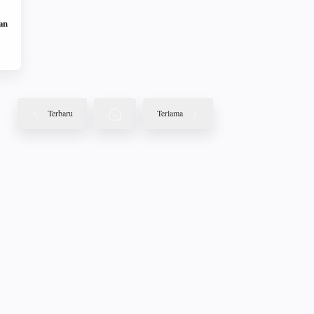
an
Terbaru
Terlama