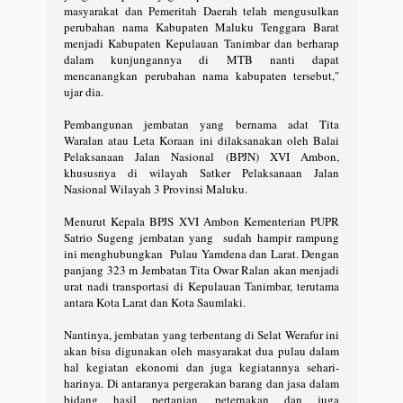
masyarakat dan Pemeritah Daerah telah mengusulkan
perubahan nama Kabupaten Maluku Tenggara Barat
menjadi Kabupaten Kepulauan Tanimbar dan berharap
dalam kunjungannya di MTB nanti dapat
mencanangkan perubahan nama kabupaten tersebut,"
ujar dia.
Pembangunan jembatan yang bernama adat Tita
Waralan atau Leta Koraan ini dilaksanakan oleh Balai
Pelaksanaan Jalan Nasional (BPJN) XVI Ambon,
khususnya di wilayah Satker Pelaksanaan Jalan
Nasional Wilayah 3 Provinsi Maluku.
Menurut Kepala BPJS XVI Ambon Kementerian PUPR
Satrio Sugeng jembatan yang sudah hampir rampung
ini menghubungkan Pulau Yamdena dan Larat. Dengan
panjang 323 m Jembatan Tita Owar Ralan akan menjadi
urat nadi transportasi di Kepulauan Tanimbar, terutama
antara Kota Larat dan Kota Saumlaki.
Nantinya, jembatan yang terbentang di Selat Werafur ini
akan bisa digunakan oleh masyarakat dua pulau dalam
hal kegiatan ekonomi dan juga kegiatannya sehari-
harinya. Di antaranya pergerakan barang dan jasa dalam
bidang hasil pertanian, peternakan dan juga