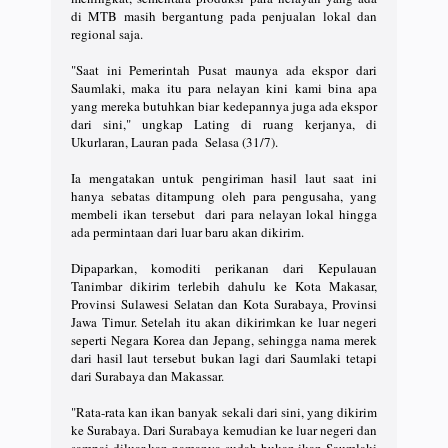
di MTB masih bergantung pada penjualan lokal dan
regional saja.
"Saat ini Pemerintah Pusat maunya ada ekspor dari
Saumlaki, maka itu para nelayan kini kami bina apa
yang mereka butuhkan biar kedepannya juga ada ekspor
dari sini," ungkap Lating di ruang kerjanya, di
Ukurlaran, Lauran pada Selasa (31/7).
Ia mengatakan untuk pengiriman hasil laut saat ini
hanya sebatas ditampung oleh para pengusaha, yang
membeli ikan tersebut dari para nelayan lokal hingga
ada permintaan dari luar baru akan dikirim.
Dipaparkan, komoditi perikanan dari Kepulauan
Tanimbar dikirim terlebih dahulu ke Kota Makasar,
Provinsi Sulawesi Selatan dan Kota Surabaya, Provinsi
Jawa Timur. Setelah itu akan dikirimkan ke luar negeri
seperti Negara Korea dan Jepang, sehingga nama merek
dari hasil laut tersebut bukan lagi dari Saumlaki tetapi
dari Surabaya dan Makassar.
"Rata-rata kan ikan banyak sekali dari sini, yang dikirim
ke Surabaya. Dari Surabaya kemudian ke luar negeri dan
sampai diluar kan namanya sudah bukan ikan Saumlaki