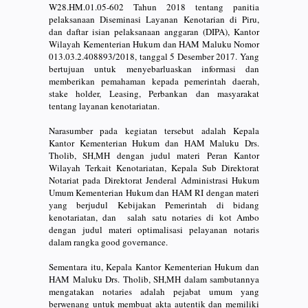
W28.HM.01.05-602 Tahun 2018 tentang panitia
pelaksanaan Diseminasi Layanan Kenotarian di Piru,
dan daftar isian pelaksanaan anggaran (DIPA), Kantor
Wilayah Kementerian Hukum dan HAM Maluku Nomor
013.03.2.408893/2018, tanggal 5 Desember 2017. Yang
bertujuan untuk menyebarluaskan informasi dan
memberikan pemahaman kepada pemerintah daerah,
stake holder, Leasing, Perbankan dan masyarakat
tentang layanan kenotariatan.
Narasumber pada kegiatan tersebut adalah Kepala
Kantor Kementerian Hukum dan HAM Maluku Drs.
Tholib, SH,MH dengan judul materi Peran Kantor
Wilayah Terkait Kenotariatan, Kepala Sub Direktorat
Notariat pada Direktorat Jenderal Administrasi Hukum
Umum Kementerian Hukum dan HAM RI dengan materi
yang berjudul Kebijakan Pemerintah di bidang
kenotariatan, dan salah satu notaries di kot Ambo
dengan judul materi optimalisasi pelayanan notaris
dalam rangka good governance.
Sementara itu, Kepala Kantor Kementerian Hukum dan
HAM Maluku Drs. Tholib, SH,MH dalam sambutannya
mengatakan notaries adalah pejabat umum yang
berwenang untuk membuat akta autentik dan memiliki