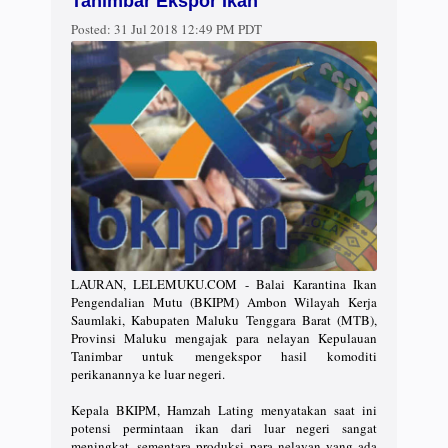
Tanimbar Ekspor Ikan
Posted:
31 Jul 2018 12:49 PM PDT
LAURAN, LELEMUKU.COM - Balai Karantina Ikan
Pengendalian Mutu (BKIPM) Ambon Wilayah Kerja
Saumlaki, Kabupaten Maluku Tenggara Barat (MTB),
Provinsi Maluku mengajak para nelayan Kepulauan
Tanimbar untuk mengekspor hasil komoditi
perikanannya ke luar negeri.
Kepala BKIPM, Hamzah Lating menyatakan saat ini
potensi permintaan ikan dari luar negeri sangat
meningkat, sementara produksi para nelayan yang ada