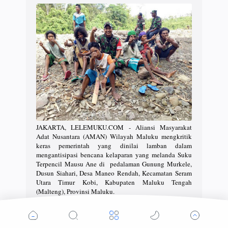
JAKARTA, LELEMUKU.COM - Aliansi Masyarakat
Adat Nusantara (AMAN) Wilayah Maluku mengkritik
keras pemerintah yang dinilai lamban dalam
mengantisipasi bencana kelaparan yang melanda Suku
Terpencil Mausu Ane di pedalaman Gunung Murkele,
Dusun Siahari, Desa Maneo Rendah, Kecamatan Seram
Utara Timur Kobi, Kabupaten Maluku Tengah
(Malteng), Provinsi Maluku.
Menurut rilis dari Direktorat Politik PB AMAN, Yayan
Hidayat dikatakan pada Selasa (24/7) lalu bencana
kelaparan yang menelan korban jiwa ini sangat janggal.