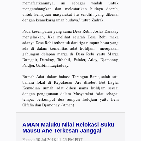
memafaatkannnya, ini sebagai wadah untuk
mengembangkan dan melestarikan budaya daerah,
untuk kemajuan masyarakat itu sendiri, yang dikenal
dengan keanekaragaman budaya," tutup Zadrak.
Pada kesempatan yang sama Desa Rebi, Josias Darakay
menjelaskan, Jika melihat sejarah Desa Rebi maka
adanya Desa Rebi terbentuk dari tiga rumpun besar yang
ada di dalam komunitas adat Iroldjam merupakan
gabungan delapan marga di Desa Rebi yaitu Marga
Dumgair, Darakay, Tubabil, Palaler, Arloy, Djamonay,
Pardjer, Garbim, Lagiaduay.
Rumah Adat, dalam bahasa Tarangan Barat, salah satu
bahasa lokal di Kepulauan Aru disebut Bot Lagia.
Kemudian rumah adat diberi nama Iroldjam sesuai
dengan penggunaan dalam Masyarakat Adat sebagai
tempat berkumpul dua rumpun Iroldjam yaitu Irem
Olfafin dan Djamonay. (Aman)
AMAN Maluku Nilai Relokasi Suku
Mausu Ane Terkesan Janggal
Posted:
30 Jul 2018 11:23 PM PDT